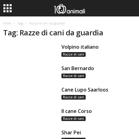
Home
Tags
Razze di cani da guardia
Tag: Razze di cani da guardia
Volpino italiano
Razze di cani
San Bernardo
Razze di cani
Cane Lupo Saarloos
Razze di cani
Il cane Corso
Razze di cani
Shar Pei