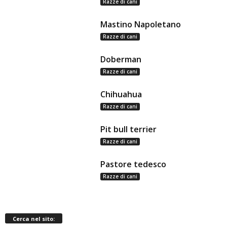
Razze di cani
Mastino Napoletano
Razze di cani
Doberman
Razze di cani
Chihuahua
Razze di cani
Pit bull terrier
Razze di cani
Pastore tedesco
Razze di cani
Cerca nel sito: