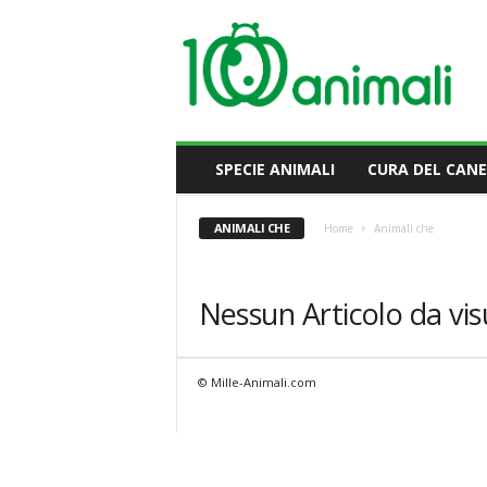
M
i
l
l
e
A
n
SPECIE ANIMALI
CURA DEL CANE
i
m
a
ANIMALI CHE
Home
Animali che
l
i
Nessun Articolo da vis
© Mille-Animali.com