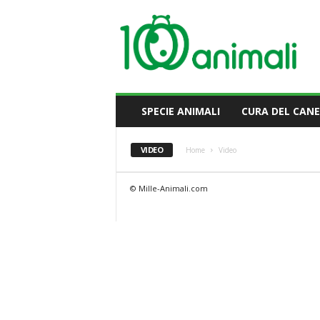
M
i
l
l
e
A
n
SPECIE ANIMALI
CURA DEL CANE
i
m
a
VIDEO
Home
Video
l
i
© Mille-Animali.com