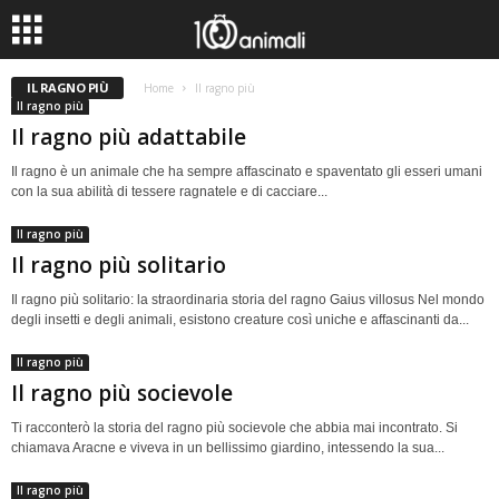
IL RAGNO PIÙ
Home
Il ragno più
Il ragno più
Il ragno più adattabile
Il ragno è un animale che ha sempre affascinato e spaventato gli esseri umani
con la sua abilità di tessere ragnatele e di cacciare...
Il ragno più
Il ragno più solitario
Il ragno più solitario: la straordinaria storia del ragno Gaius villosus Nel mondo
degli insetti e degli animali, esistono creature così uniche e affascinanti da...
Il ragno più
Il ragno più socievole
Ti racconterò la storia del ragno più socievole che abbia mai incontrato. Si
chiamava Aracne e viveva in un bellissimo giardino, intessendo la sua...
Il ragno più