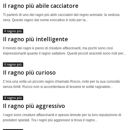
Il ragno più abile cacciatore
Ti parlerò di uno dei ragni più abili cacciatori del regno animale: la vedova
nera. Questo ragno dal nome evocativo è noto per la...
Il ragno più
Il ragno più intelligente
Il mondo dei ragni è pieno di creature affascinanti, ma pochi sono così
impressionanti quanto il ragno saltatore. Questi piccoli aracnidi sono noti per...
Il ragno più
Il ragno più curioso
C'era una volta un piccolo ragno chiamato Rocco, noto per la sua curiosità
senza limiti. Rocco non si accontentava di tessere le solite ragnatele...
Il ragno più
Il ragno più aggressivo
I ragni sono creature affascinanti e spesso temute per la loro reputazione di
predatori spietati. Tra i ragni più aggressivi si trova il ragno...