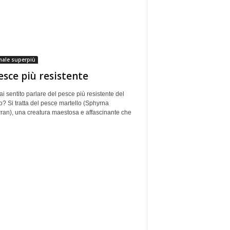
male superpiù
pesce più resistente
i sentito parlare del pesce più resistente del
 Si tratta del pesce martello (Sphyrna
ran), una creatura maestosa e affascinante che