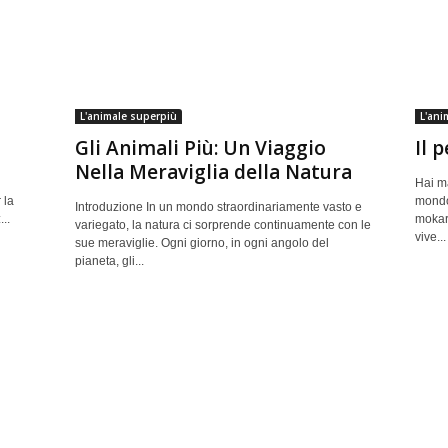
L'animale superpiù
L'ani
Gli Animali Più: Un Viaggio
Il 
Nella Meraviglia della Natura
Hai ma
 la
mondo?
Introduzione In un mondo straordinariamente vasto e
..
mokar
variegato, la natura ci sorprende continuamente con le
vive...
sue meraviglie. Ogni giorno, in ogni angolo del
pianeta, gli...