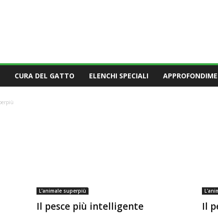
CURA DEL GATTO
ELENCHI SPECIALI
APPROFONDIME
perpiù
L'animale superpiù
L'ani
Il pesce più intelligente
Il 