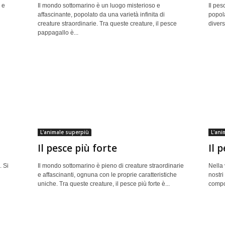
 e
Il mondo sottomarino è un luogo misterioso e
Il pes
affascinante, popolato da una varietà infinita di
popola
creature straordinarie. Tra queste creature, il pesce
divers
pappagallo è...
L'animale superpiù
L'ani
Il pesce più forte
Il 
. Si
Il mondo sottomarino è pieno di creature straordinarie
Nella
e affascinanti, ognuna con le proprie caratteristiche
nostri
uniche. Tra queste creature, il pesce più forte è...
compor