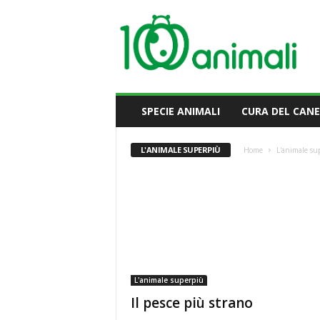
M
i
l
l
e
A
n
SPECIE ANIMALI
CURA DEL CANE
i
m
a
L'ANIMALE SUPERPIÙ
Home
L'animale su
l
i
L'animale superpiù
Il pesce più strano