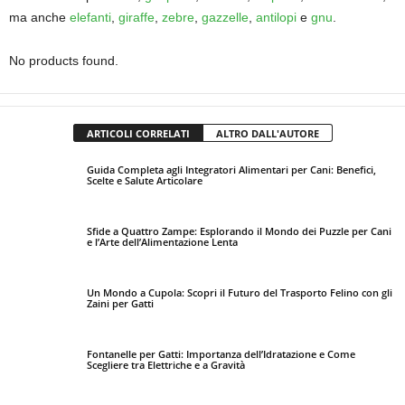
ma anche
elefanti
,
giraffe
,
zebre
,
gazzelle
,
antilopi
e
gnu
.
No products found.
ARTICOLI CORRELATI
ALTRO DALL'AUTORE
Guida Completa agli Integratori Alimentari per Cani: Benefici,
Scelte e Salute Articolare
Sfide a Quattro Zampe: Esplorando il Mondo dei Puzzle per Cani
e l’Arte dell’Alimentazione Lenta
Un Mondo a Cupola: Scopri il Futuro del Trasporto Felino con gli
Zaini per Gatti
Fontanelle per Gatti: Importanza dell’Idratazione e Come
Scegliere tra Elettriche e a Gravità