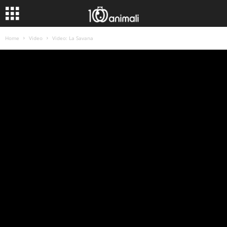
Home
Video
Video: La Savana