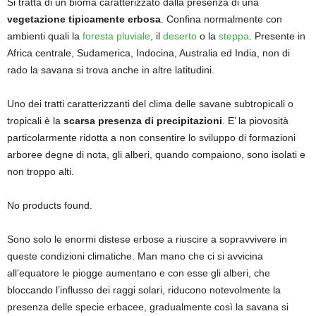
Si tratta di un bioma caratterizzato dalla presenza di una
vegetazione tipicamente erbosa
. Confina normalmente con
ambienti quali la
foresta pluviale
, il
deserto
o la
steppa
. Presente in
Africa centrale, Sudamerica, Indocina, Australia ed India, non di
rado la savana si trova anche in altre latitudini.
Uno dei tratti caratterizzanti del clima delle savane subtropicali o
tropicali è la
scarsa presenza di precipitazioni
. E’ la piovosità
particolarmente ridotta a non consentire lo sviluppo di formazioni
arboree degne di nota, gli alberi, quando compaiono, sono isolati e
non troppo alti.
No products found.
Sono solo le enormi distese erbose a riuscire a sopravvivere in
queste condizioni climatiche. Man mano che ci si avvicina
all’equatore le piogge aumentano e con esse gli alberi, che
bloccando l’influsso dei raggi solari, riducono notevolmente la
presenza delle specie erbacee, gradualmente così la savana si