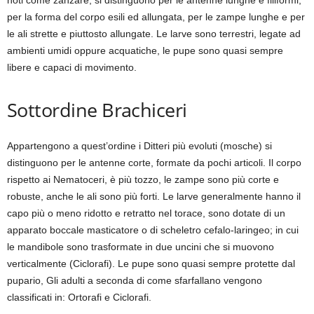
noti come zanzare, si distinguono per le antenne lunghe e filiformi,
per la forma del corpo esili ed allungata, per le zampe lunghe e per
le ali strette e piuttosto allungate. Le larve sono terrestri, legate ad
ambienti umidi oppure acquatiche, le pupe sono quasi sempre
libere e capaci di movimento.
Sottordine Brachiceri
Appartengono a quest’ordine i Ditteri più evoluti (mosche) si
distinguono per le antenne corte, formate da pochi articoli. Il corpo
rispetto ai Nematoceri, è più tozzo, le zampe sono più corte e
robuste, anche le ali sono più forti. Le larve generalmente hanno il
capo più o meno ridotto e retratto nel torace, sono dotate di un
apparato boccale masticatore o di scheletro cefalo-laringeo; in cui
le mandibole sono trasformate in due uncini che si muovono
verticalmente (Ciclorafi). Le pupe sono quasi sempre protette dal
pupario, Gli adulti a seconda di come sfarfallano vengono
classificati in: Ortorafi e Ciclorafi.