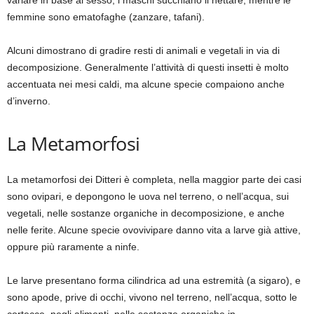
variare in base al sesso; i maschi succhiano il nettare, mentre le
femmine sono ematofaghe (zanzare, tafani).
Alcuni dimostrano di gradire resti di animali e vegetali in via di
decomposizione. Generalmente l’attività di questi insetti è molto
accentuata nei mesi caldi, ma alcune specie compaiono anche
d’inverno.
La Metamorfosi
La metamorfosi dei Ditteri è completa, nella maggior parte dei casi
sono ovipari, e depongono le uova nel terreno, o nell’acqua, sui
vegetali, nelle sostanze organiche in decomposizione, e anche
nelle ferite. Alcune specie ovovivipare danno vita a larve già attive,
oppure più raramente a ninfe.
Le larve presentano forma cilindrica ad una estremità (a sigaro), e
sono apode, prive di occhi, vivono nel terreno, nell’acqua, sotto le