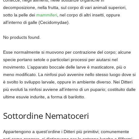
cortecce, negli alimenti, nelle sostanze organiche in
decomposizione, nella frutta, sul corpo di vari animali superiori,
sotto la pelle dei
mammiferi
, nel corpo di altri insetti, oppure
all’interno di galle (Cecidomydae).
No products found.
Esse normalmente si muovono per contrazione del corpo; alcune
specie portano setole o particolari processi per aiutarsi nel
movimento. L’apparato boccale delle larve è masticatore, più o
meno modificato. La ninfosi può avvenire nello stesso luogo dove si
è svolto lo sviluppo larvale, oppure in ambiente diverso. Nei Ditteri
più evoluti la ninfosi avviene all’interno di un pupario; costituito dalle
ultime esuvie indurite, a forma di barilotto.
Sottordine Nematoceri
Appartengono a quest’ordine i Ditteri più primitivi; comunemente