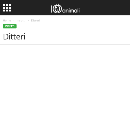
Home
Insetti
Ditteri
INSETTI
Ditteri