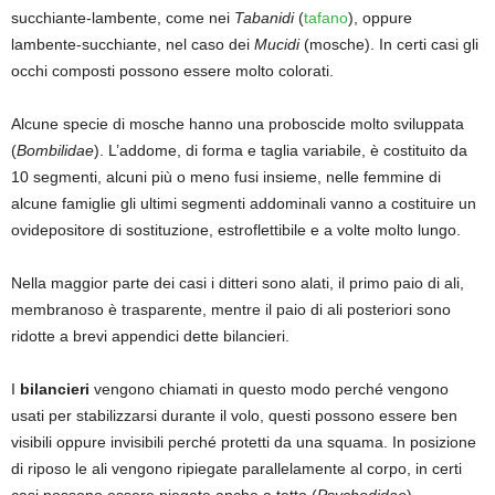
succhiante-lambente, come nei
Tabanidi
(
tafano
), oppure
lambente-succhiante, nel caso dei
Mucidi
(mosche). In certi casi gli
occhi composti possono essere molto colorati.
Alcune specie di mosche hanno una proboscide molto sviluppata
(
Bombilidae
). L’addome, di forma e taglia variabile, è costituito da
10 segmenti, alcuni più o meno fusi insieme, nelle femmine di
alcune famiglie gli ultimi segmenti addominali vanno a costituire un
ovidepositore di sostituzione, estroflettibile e a volte molto lungo.
Nella maggior parte dei casi i ditteri sono alati, il primo paio di ali,
membranoso è trasparente, mentre il paio di ali posteriori sono
ridotte a brevi appendici dette bilancieri.
I
bilancieri
vengono chiamati in questo modo perché vengono
usati per stabilizzarsi durante il volo, questi possono essere ben
visibili oppure invisibili perché protetti da una squama. In posizione
di riposo le ali vengono ripiegate parallelamente al corpo, in certi