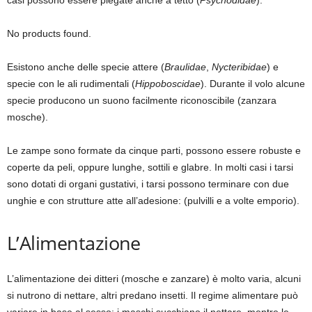
casi possono essere piegate anche a tetto (
Psychodidae
).
No products found.
Esistono anche delle specie attere (
Braulidae
,
Nycteribidae
) e
specie con le ali rudimentali (
Hippoboscidae
). Durante il volo alcune
specie producono un suono facilmente riconoscibile (zanzara
mosche).
Le zampe sono formate da cinque parti, possono essere robuste e
coperte da peli, oppure lunghe, sottili e glabre. In molti casi i tarsi
sono dotati di organi gustativi, i tarsi possono terminare con due
unghie e con strutture atte all’adesione: (pulvilli e a volte emporio).
L’Alimentazione
L’alimentazione dei ditteri (mosche e zanzare) è molto varia, alcuni
si nutrono di nettare, altri predano insetti. Il regime alimentare può