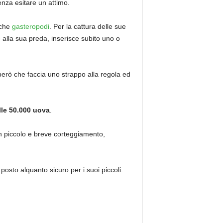
senza esitare un attimo.
nche
gasteropodi
. Per la cattura delle sue
e alla sua preda, inserisce subito uno o
però che faccia uno strappo alla regola ed
alle 50.000 uova
.
un piccolo e breve corteggiamento,
osto alquanto sicuro per i suoi piccoli.