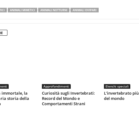
ICI
ANIMALI MIMETICI
ANIMALI NOTTURNI
ANIMALI OVIPARI
RE
menti
Approfondimenti
Elenchi speciali
 immortale, la
Curiosità sugli Invertebrati:
L’invertebrato pi
ria storia della
Record del Mondo e
del mondo
a
Comportamenti Strani