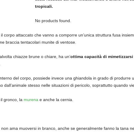
tropicali.
No products found.
e il corpo attaccato che vanno a comporre un’unica struttura fusa insie
ime braccia tentacolari munite di ventose.
alvolta chiazze brune o chiare, ha un’
ottima capacità di mimetizzarsi
.
l’interno del corpo, possiede invece una ghiandola in grado di produrre 
so dall’animale stesso nelle situazioni di pericolo, soprattutto quando 
 il gronco, la
murena
e anche la cernia.
, non ama muoversi in branco, anche se generalmente fanno la tana nelle 