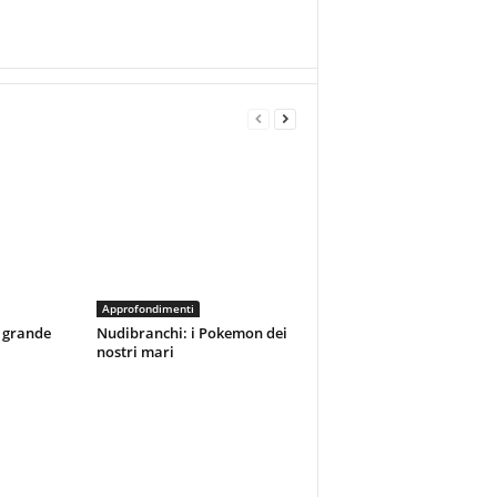
Approfondimenti
ù grande
Nudibranchi: i Pokemon dei
nostri mari