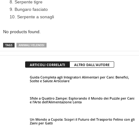
Serpente tigre
Bungaro fasciato
Serpente a sonagli
No products found.
TAGS
ANIMALI VELENOSI
ARTICOLI CORRELATI
ALTRO DALL'AUTORE
Guida Completa agli Integratori Alimentari per Cani: Benefici,
Scelte e Salute Articolare
Sfide a Quattro Zampe: Esplorando il Mondo dei Puzzle per Cani
e l’Arte dell’Alimentazione Lenta
Un Mondo a Cupola: Scopri il Futuro del Trasporto Felino con gli
Zaini per Gatti