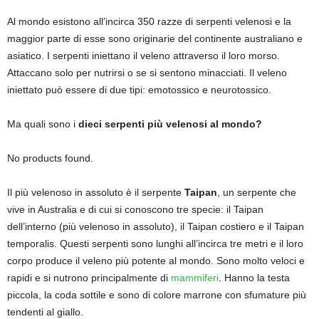
Al mondo esistono all’incirca 350 razze di serpenti velenosi e la
maggior parte di esse sono originarie del continente australiano e
asiatico. I serpenti iniettano il veleno attraverso il loro morso.
Attaccano solo per nutrirsi o se si sentono minacciati. Il veleno
iniettato può essere di due tipi: emotossico e neurotossico.
Ma quali sono i
dieci serpenti più velenosi al mondo?
No products found.
Il più velenoso in assoluto è il serpente
Taipan
, un serpente che
vive in Australia e di cui si conoscono tre specie: il Taipan
dell’interno (più velenoso in assoluto), il Taipan costiero e il Taipan
temporalis. Questi serpenti sono lunghi all’incirca tre metri e il loro
corpo produce il veleno più potente al mondo. Sono molto veloci e
rapidi e si nutrono principalmente di
mammiferi
. Hanno la testa
piccola, la coda sottile e sono di colore marrone con sfumature più
tendenti al giallo.