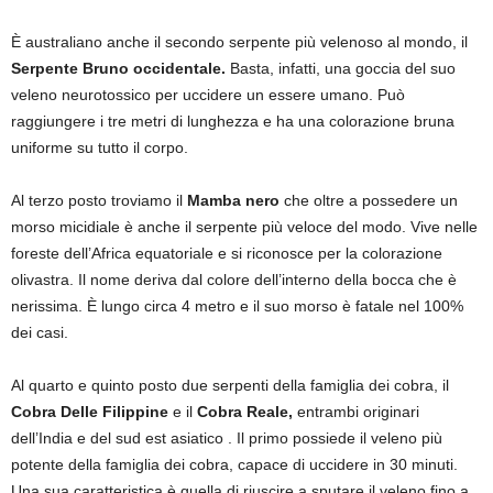
È australiano anche il secondo serpente più velenoso al mondo, il
Serpente Bruno occidentale.
Basta, infatti, una goccia del suo
veleno neurotossico per uccidere un essere umano. Può
raggiungere i tre metri di lunghezza e ha una colorazione bruna
uniforme su tutto il corpo.
Al terzo posto troviamo il
Mamba nero
che oltre a possedere un
morso micidiale è anche il serpente più veloce del modo. Vive nelle
foreste dell’Africa equatoriale e si riconosce per la colorazione
olivastra. Il nome deriva dal colore dell’interno della bocca che è
nerissima. È lungo circa 4 metro e il suo morso è fatale nel 100%
dei casi.
Al quarto e quinto posto due serpenti della famiglia dei cobra, il
Cobra Delle Filippine
e il
Cobra Reale,
entrambi originari
dell’India e del sud est asiatico . Il primo possiede il veleno più
potente della famiglia dei cobra, capace di uccidere in 30 minuti.
Una sua caratteristica è quella di riuscire a sputare il veleno fino a