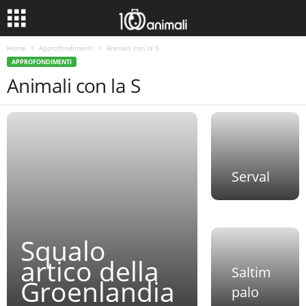
Home
Approfondimenti
Animali con la S
APPROFONDIMENTI
Animali con la S
Serval
Squalo
artico della
Saltim
Groenlandia
palo