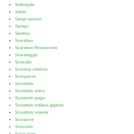
Saltimpalo
Saluki
Sangi camuso
Sarago
Sardina
Scarabeo
Scarabeo Rinoceronte
Scarafaggio
Sciacallo
Scimmia urlatrice
Scimpanze
Scoiattolo
Scoiattolo artico
Scoiattolo grigio
Scoiattolo indiano gigante
Scoiattolo volante
Scorpione
Scricciolo
Sengi nero