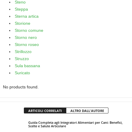
Steno
Steppa
Sterna artica
Storione
Storno comune
Storno nero
Storno roseo
Strillozzo
Struzzo
Sula bassana
Suricato
No products found.
ARTICOLI CORRELATI
ALTRO DALL'AUTORE
Guida Completa agli Integratori Alimentari per Cani: Benefici,
Scelte e Salute Articolare