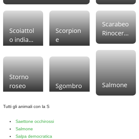
Scarabeo
Scoiattol
Scorpion
Rinocero
o indiano
e
nte
gigante
Storno
Salmone
roseo
Sgombro
Tutti gli animali con la S
Saettone occhirossi
Salmone
Salpa democratica