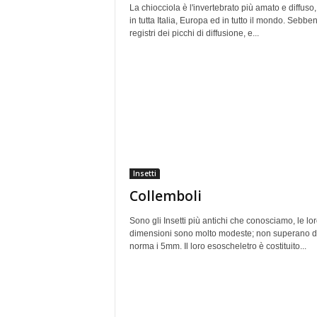
La chiocciola è l'invertebrato più amato e diffuso,
in tutta Italia, Europa ed in tutto il mondo. Sebbe
registri dei picchi di diffusione, e...
Insetti
Collemboli
Sono gli Insetti più antichi che conosciamo, le lo
dimensioni sono molto modeste; non superano d
norma i 5mm. Il loro esoscheletro è costituito...