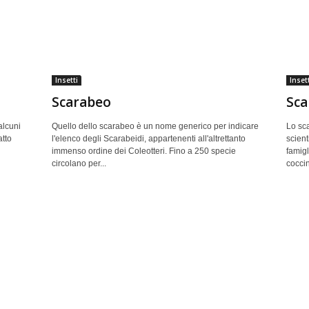
Insetti
Insett
Scarabeo
Sca
alcuni
Quello dello scarabeo è un nome generico per indicare
Lo sc
atto
l'elenco degli Scarabeidi, appartenenti all'altrettanto
scient
immenso ordine dei Coleotteri. Fino a 250 specie
famigl
circolano per...
coccin