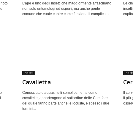
 noto
L'ape è uno degli insetti che maggiormente affascinano
Le cim
ne
non solo entomologi ed esperti, ma anche gente
insett
comune che vuole capire come funziona il complicato...
capita
Insetti
Insett
Cavalletta
Cer
ro
Conosciute da quasi tutti semplicemente come
Il cer
i
cavallette, appartengono al sottordine delle Caelifere
il più
del quale fanno parte anche le locuste, e spesso i due
osserv
termini...