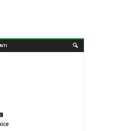
NTI
i
ice