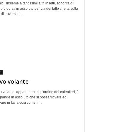
ici, insieme a tantissimi altri insetti, sono fra gli
i più odiati in assoluto per via del fatto che talvolta
 di trovarsele...
i
vo volante
vo volante, appartenente all'ordine dei coleotteri, è
 grande in assoluto che si possa trovare ed
are in Italia così come in...