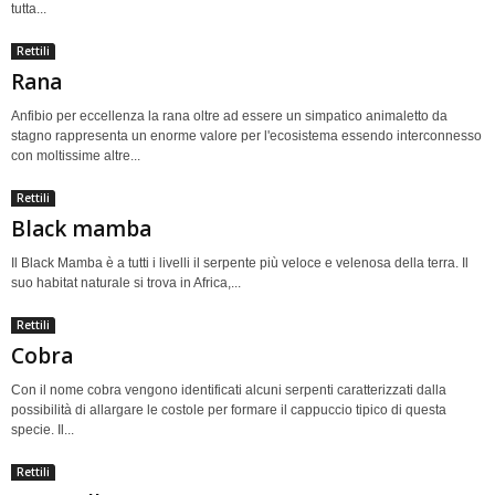
tutta...
Rettili
Rana
Anfibio per eccellenza la rana oltre ad essere un simpatico animaletto da
stagno rappresenta un enorme valore per l'ecosistema essendo interconnesso
con moltissime altre...
Rettili
Black mamba
Il Black Mamba è a tutti i livelli il serpente più veloce e velenosa della terra. Il
suo habitat naturale si trova in Africa,...
Rettili
Cobra
Con il nome cobra vengono identificati alcuni serpenti caratterizzati dalla
possibilità di allargare le costole per formare il cappuccio tipico di questa
specie. Il...
Rettili