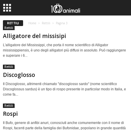
RETTILI
Home
Rettili
Pagina 3
Rettili
Alligatore del missisipi
L'alligatore del Mississippi, che porta il nome scientifico di Alligator
mississippiensis, è uno degli alligatori più diffusi in assoluto. Può raggiungere
e superare i 6...
Rettili
Discoglosso
Il Discoglosso, altrimenti chiamato "discoglosso sardo" (nome scientifico
Discoglossus sardus) è un tipo di rospo presente in particolar modo in Italia, e
come fa...
Rettili
Rospi
Il Bufo, genere di anfibi anuri, conosciuti anche comunemente con il nome di
Rospi, facenti parte della famiglia dei Bufonidae, popolano in grande quantità