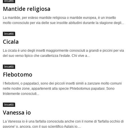
Insetti
Mantide religiosa
La mantide, per esteso mantide religiosa o mantide europea, è un insetto
molto conosciuto per via delle sue insolite abitudini durante la stagione degli...
Insetti
Cicala
La cicala è uno degli insetti maggiormente conosciuti a grandi e piccini per via
del suo verso tipico che caratterizza l'estate. Chi vive a...
Insetti
Flebotomo
I flebotomi, o pappataci, sono dei piccoli insetti simili a zanzare molto comuni
nelle nostre zone, appartenenti alla specie Phlebotomus papatasi. Sono
tristemente conosciuti...
Insetti
Vanessa io
La Vanessa io è una farfalla conosciuta anche con il nome di 'farfalla occhio di
pavone' o, ancora, con il suo scientifico Aglais io....