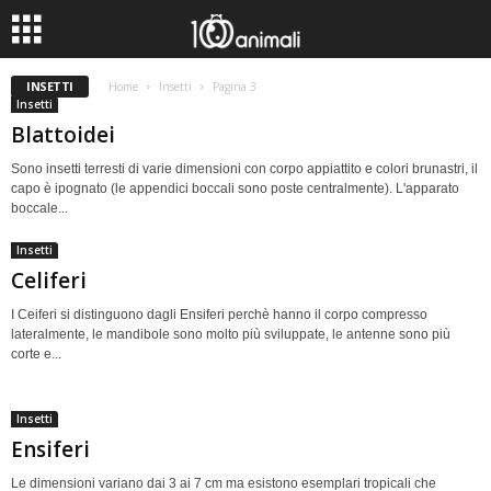
INSETTI
Home
Insetti
Pagina 3
Insetti
Blattoidei
Sono insetti terresti di varie dimensioni con corpo appiattito e colori brunastri, il
capo è ipognato (le appendici boccali sono poste centralmente). L'apparato
boccale...
Insetti
Celiferi
I Ceiferi si distinguono dagli Ensiferi perchè hanno il corpo compresso
lateralmente, le mandibole sono molto più sviluppate, le antenne sono più
corte e...
Insetti
Ensiferi
Le dimensioni variano dai 3 ai 7 cm ma esistono esemplari tropicali che