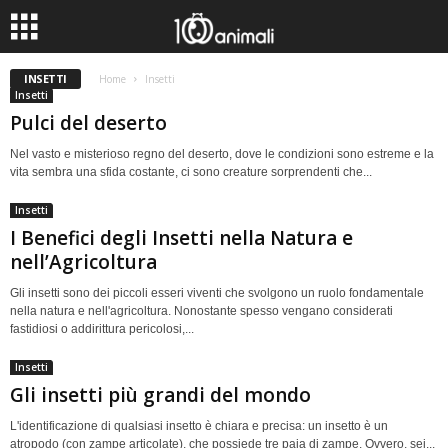
INSETTI
Home
Insetti
Insetti
Pulci del deserto
Nel vasto e misterioso regno del deserto, dove le condizioni sono estreme e la
vita sembra una sfida costante, ci sono creature sorprendenti che...
Insetti
I Benefici degli Insetti nella Natura e
nell’Agricoltura
Gli insetti sono dei piccoli esseri viventi che svolgono un ruolo fondamentale
nella natura e nell'agricoltura. Nonostante spesso vengano considerati
fastidiosi o addirittura pericolosi,...
Insetti
Gli insetti più grandi del mondo
L'identificazione di qualsiasi insetto è chiara e precisa: un insetto è un
atropodo (con zampe articolate), che possiede tre paia di zampe. Ovvero, sei...