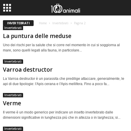
INVERTEBRATI
Home
Invertebrati
Pagina 2
Invertebrati
La puntura delle meduse
Uno dei rischi per la salute che si corre nel momento in cui si soggiorna al
mare, sono quelli legati alla fauna, in particolare...
Invertebrati
Varroa destructor
La Varroa destructor è un parassita che predilige attaccare, generalmente, le
api di due tipologie: l'Apis cerana e l'Apis mellifera. Fino a poco fa...
Invertebrati
Verme
Il verme è un modo generico per indicare un insetto invertebrato dalle
dimensioni significative in lunghezza più che in altezza o in larghezza; si...
Invertebrati